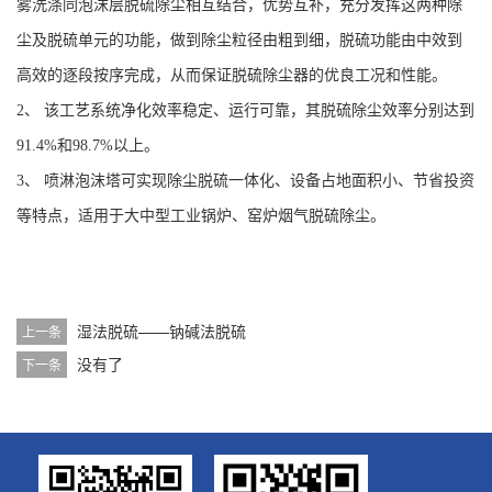
雾洗涤同泡沫层脱硫除尘相互结合，优势互补，充分发挥这两种除
尘及脱硫单元的功能，做到除尘粒径由粗到细，脱硫功能由中效到
高效的逐段按序完成，从而保证脱硫除尘器的优良工况和性能。
2、 该工艺系统净化效率稳定、运行可靠，其脱硫除尘效率分别达到
91.4%和98.7%以上。
3、 喷淋泡沫塔可实现除尘脱硫一体化、设备占地面积小、节省投资
等特点，适用于大中型工业锅炉、窑炉烟气脱硫除尘。
湿法脱硫——钠碱法脱硫
上一条
没有了
下一条