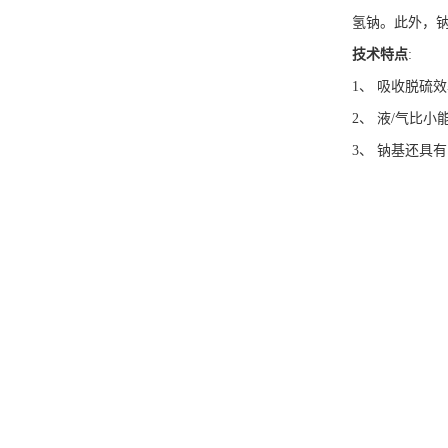
氢钠。此外，钠
技术特点
:
1、 吸收脱硫
2、 液/气比小
3、 钠基还具