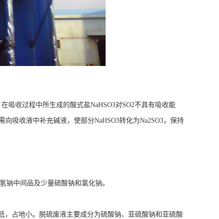
2，在吸收过程中所生成的酸式盐NaHSO3对SO2不具有吸收能
吸收液中补充碱液，使部分NaHSO3转化为Na2SO3，保持
酸氢钠中间品及少量硫酸钠和氯化钠。
价低，占地小。脱硫废液主要成分为硫酸钠、亚硫酸钠和亚硫酸