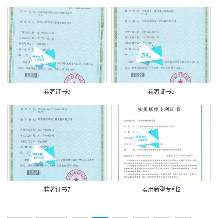
软著证书6
软著证书5
软著证书7
实用新型专利2